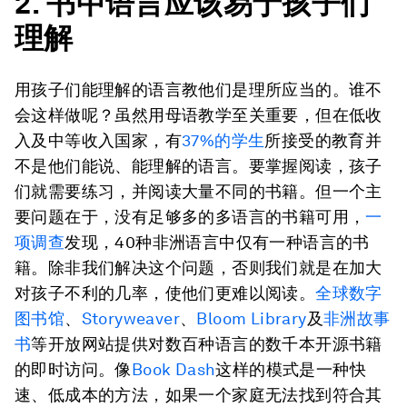
2. 书中语言应该易于孩子们
理解
用孩子们能理解的语言教他们是理所应当的。谁不
会这样做呢？虽然用母语教学至关重要，但在低收
入及中等收入国家，有
37%的学生
所接受的教育并
不是他们能说、能理解的语言。要掌握阅读，孩子
们就需要练习，并阅读大量不同的书籍。但一个主
要问题在于，没有足够多的多语言的书籍可用，
一
项调查
发现，40种非洲语言中仅有一种语言的书
籍。除非我们解决这个问题，否则我们就是在加大
对孩子不利的几率，使他们更难以阅读。
全球数字
图书馆
、
Storyweaver
、
Bloom Library
及
非洲故事
书
等开放网站提供对数百种语言的数千本开源书籍
的即时访问。像
Book Dash
这样的模式是一种快
速、低成本的方法，如果一个家庭无法找到符合其