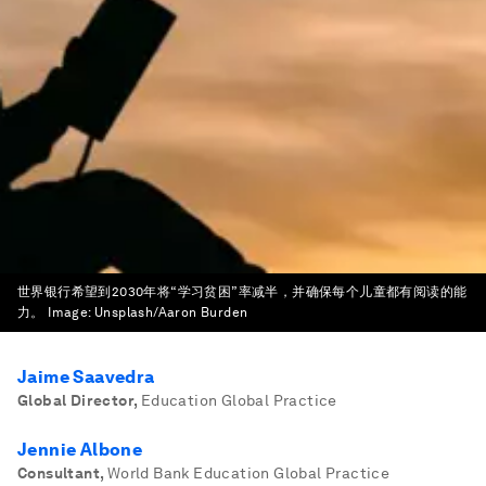
世界银行希望到2030年将“学习贫困”率减半，并确保每个儿童都有阅读的能
力。
Image:
Unsplash/Aaron Burden
Jaime Saavedra
Global Director
,
Education Global Practice
Jennie Albone
Consultant
,
World Bank Education Global Practice