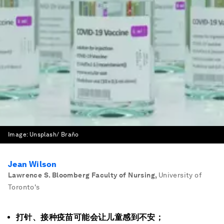
Image:
Unsplash/ Braňo
Jean Wilson
Lawrence S. Bloomberg Faculty of Nursing
,
University of
Toronto's
打针、接种疫苗可能会让儿童感到不安；