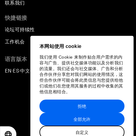
联系我们
快捷链接
论坛可持续性
工作机会
本网站使用 cookie
我们使用 Cookie 来制作贴合用户需求的内
语言版本
容与广告、提供社交媒体功能以及分析我们
的流量。我们还会与社交媒体、广告和分析
EN
ES
中文
日本語
▪
▪
▪
合作伙伴分享您对我们网站的使用情况，这
些合作伙伴可能会将此类信息与您提供给他
们或他们在您使用其服务的过程中收集的其
他信息相结合。
拒绝
隐私政策和服务条款
全部允许
站点地图
自定义
©
2026
世界经济论坛
EN
ES
中文
日本語