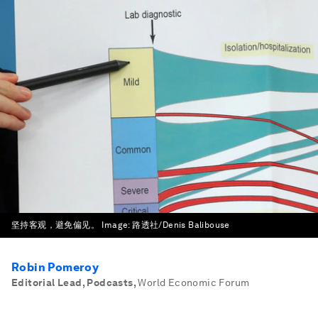
坚持客观，避免偏见。
Image:
路透社/Denis Balibouse
Robin Pomeroy
Editorial Lead, Podcasts
,
World Economic Forum