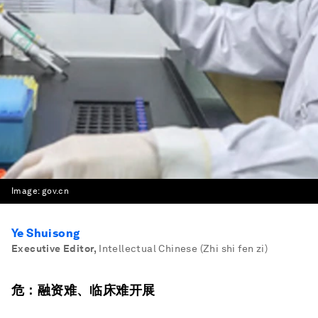
Image:
gov.cn
Ye Shuisong
Executive Editor
,
Intellectual Chinese (Zhi shi fen zi)
危：融资难、临床难开展