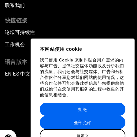
联系我们
快捷链接
论坛可持续性
工作机会
本网站使用 cookie
我们使用 Cookie 来制作贴合用户需求的内
语言版本
容与广告、提供社交媒体功能以及分析我们
的流量。我们还会与社交媒体、广告和分析
EN
ES
中文
日本語
▪
▪
▪
合作伙伴分享您对我们网站的使用情况，这
些合作伙伴可能会将此类信息与您提供给他
们或他们在您使用其服务的过程中收集的其
他信息相结合。
拒绝
隐私政策和服务条款
全部允许
站点地图
自定义