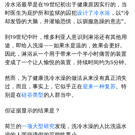
冷水浴最早是在19世纪初出于健康原因实行的，当
时医生为庇护所和监狱的囚犯
设计了冷水浴
，以“冷
却发昏的大脑，并灌输恐惧，以驯服急躁的意志”。
到19世纪中叶，维多利亚人意识到淋浴还有其他用
途，即给人洗澡——如果水是温的，效果会更好。
因此，淋浴从一个用于带来一个半小时痛苦的装置
变成了一个让人愉悦的装置，持续时间约为5分钟。
然而，为了健康洗冷水澡的做法从来没有真正消失
过，而且，事实上，它似乎正在
迎来一种复苏
。特
别是在
硅谷类型
的人群当中。
但证据显示的结果是？
荷兰的
一项大型研究
发现，洗冷水澡的人比洗温水
澡的人因病请假的可能性要小。