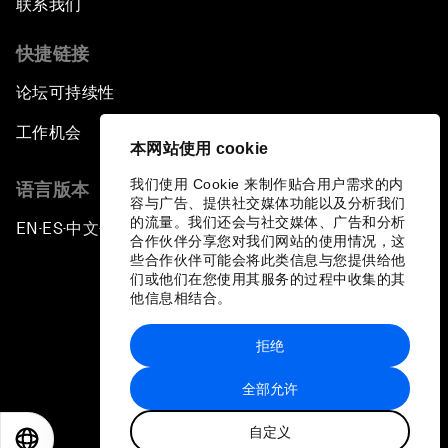
联系我们
快捷链接
论坛可持续性
工作机会
本网站使用 cookie
我们使用 Cookie 来制作贴合用户需求的内
语言版本
容与广告、提供社交媒体功能以及分析我们
的流量。我们还会与社交媒体、广告和分析
EN
ES
中文
日本語
▪
▪
▪
合作伙伴分享您对我们网站的使用情况，这
些合作伙伴可能会将此类信息与您提供给他
们或他们在您使用其服务的过程中收集的其
他信息相结合。
拒绝
隐私政策和服务条款
全部允许
站点地图
自定义
©
2026
世界经济论坛
EN
ES
中文
日本語