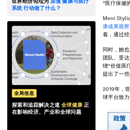
世界经济论坛为
加速 健康与医疗
“医疗保健
系统 行动做了什么？
Meni S
康成果观察
着，通过经
同时，她也加
团队。受达沃斯
绕“价值医
提出了一些
2019年
全局信息
球平台致力
探索和追踪解决之道
全球健康
正
在影响经济、产业和全球问题