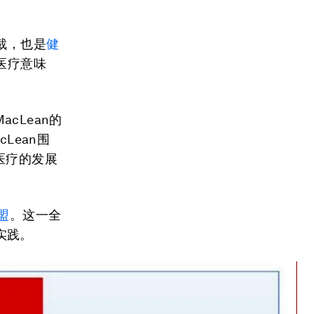
总裁，也是
健
值医疗意味
cLean的
cLean围
医疗的发展
盟
。这一全
实践。