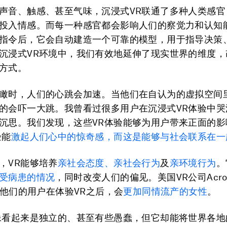
声音、触感、甚至气味，沉浸式VR联通了多种人类感官
投入情感。而每一种感官都会影响人们的察觉力和认知
指令后，它会自动建造一个可靠的模型，用于指导决策
沉浸式VR环境中，我们有效地延伸了现实世界的维度，
方式。
瞰时，人们的心跳会加速。当他们在自认为的虚拟空间
的会吓一大跳。我曾看过很多用户在沉浸式VR体验中哭
沉思。我们发现，这些VR体验能够为用户带来正面的影
验能
激起人们心中的惊奇感，而这是能够与社会联系在一
，VR能够培养
亲社会态度、亲社会行为
及
亲环境行为
。
受病患的情况
，同时改变人们的偏见。美国VR公司Across
现，他们的用户在体验VR之后，会
更加同情流产的女性
。
像看起来是独立的、甚至有些愚蠢，但它却能将世界各地