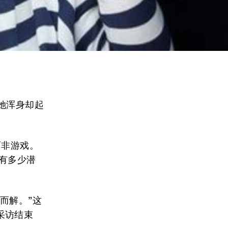
她浑身却起
而非游戏。
有多少潜
而解。”这
采访结束