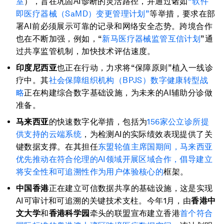
室
），旨在巩固AI诊断的灵活路径，并通过诸如
“软件
即医疗器械（SaMD）变更管理计划”
等举措，要求在部
署AI前必须展示可靠的记录和网络安全态势。跨境合作
也在不断加强，例如，“
新马医疗器械监管互信计划
”通
过共享监管机制，加快技术评估速度。
印
度
尼
西亚
也正在行动，力求将“保障原则”植入一线诊
疗中。其
社会保障组织机构（BPJS）数字健康转型战
略
正在构建综合数字基础设施，为未来的AI辅助分诊做
准备。
马来西亚
的快速数字化举措，包括为
156家公立诊所提
供支持的云端系统
，为检测AI的实际绩效表现提供了关
键数据支撑。在其担任
东盟轮值主席国期间，马来西亚
优先推动在符合伦理的AI领域开展区域合作，倡导建立
将
安全性和可追溯性作为用户体验核心的
框架。
中国香港
正在建立可信数据共享的基础设施，这是实现
AI可审计和可追溯的关键技术支柱。今年1月，由
香港中
文大学
和
香港科学园
牵头的联盟宣布建立香港
首个符合