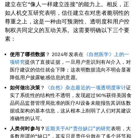
建立在它“像人一样建立连接”的能力上。相反，正
如人机交互研究表明，信任建立在对患者脆弱性的
尊重之上，这是一种由可预测性、透明度和用户控
制权共同定义的互动关系。这需要明确以下三个要
素：
使用了哪些数据
？ 2024年发表在
《自然医学》上的一
项研究
提供了直接证据，一旦用户意识到有AI介入，对
医疗建议的信任就会下降；这表明数据流向不明会显著
降低用户披露敏感信息的意愿。
如何做出
决策
？
《自然》杂志最近的一项透明度审计
证
实了系统性的结构性不透明，发现超过90%获得美国食
品药品监督管理局批准的医疗AI设备未能报告其训练数
据或架构的基本信息，这从根本上削弱了人们对其建议
准确性的认可。
人类何时参与？
近期关于AI“责任缺口”的研究
表明，大
多数所谓的“缺口”，其实只是责任分散在了多个环节和