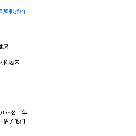
增加肥胖的
健康。
从长远来
055名中年
评估了他们