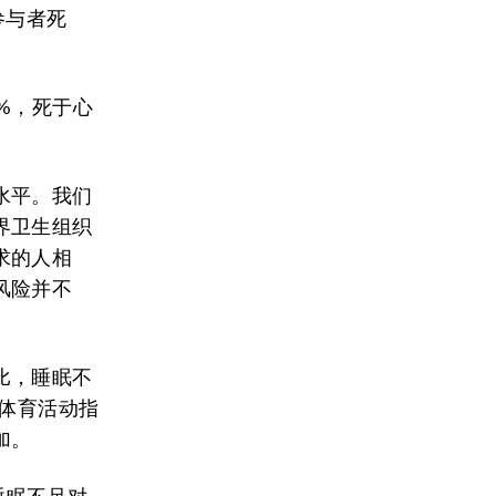
参与者死
%，死于心
水平。我们
界卫生组织
求的人相
风险并不
比，睡眠不
合体育活动指
加。