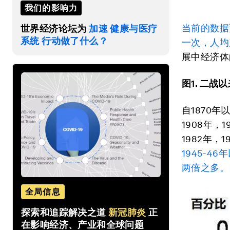
我们的影响力
当前的数据
世界经济论坛为
加速 健康与医疗
系统 行动做了什么？
一次
，人均
展中经济体
图1. 二
自1870年
1908年，1
1982年，1
1945-4
两倍之多。
全局信息
探索和追踪解决之道
新冠肺炎
正
在影响经济、产业和全球问题