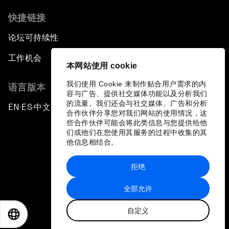
快捷链接
论坛可持续性
工作机会
本网站使用 cookie
我们使用 Cookie 来制作贴合用户需求的内
语言版本
容与广告、提供社交媒体功能以及分析我们
的流量。我们还会与社交媒体、广告和分析
EN
ES
中文
日本語
▪
▪
▪
合作伙伴分享您对我们网站的使用情况，这
些合作伙伴可能会将此类信息与您提供给他
们或他们在您使用其服务的过程中收集的其
他信息相结合。
拒绝
隐私政策和服务条款
全部允许
站点地图
自定义
©
2026
世界经济论坛
EN
ES
中文
日本語