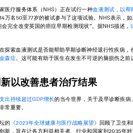
家医疗服务体系（NHS）正在试行一种
血液测试，以帮
14万名50至77岁的被试参与了这项试验。NHS表示，
能会完全改变英国的癌症早期检测现状”。据NHS描述，
在探索血液测试是否能帮助早期诊断神经退行性疾病，
金森症
。这可能有助于医生在发生不可逆的脑损伤之前
创新以改善患者治疗结果
支出持续超过
GDP
增长
的当今世界，关于及早诊断疾病
非常重要。
坛的
《
2023
年全球健康与医疗战略展望》
回顾了卫生和
创新，旨在让各方利益相关者、行业和国家到2035年