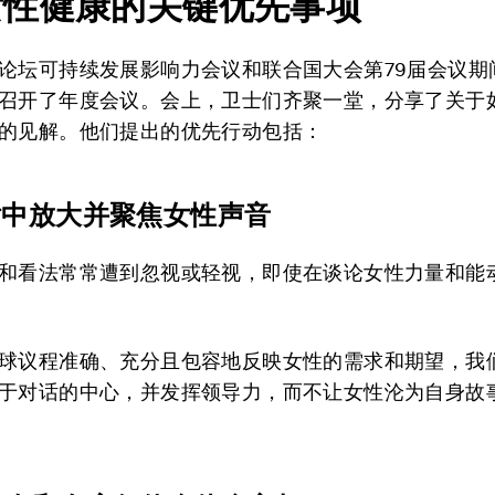
女性健康的关键优先事项
论坛可持续发展影响力会议和联合国大会第79届会议期
召开了年度会议。会上，卫士们齐聚一堂，分享了关于
的见解。他们提出的优先行动包括：
对话中放大并聚焦女性声音
和看法常常遭到忽视或轻视，即使在谈论女性力量和能
球议程准确、充分且包容地反映女性的需求和期望，我
于对话的中心，并发挥领导力，而不让女性沦为自身故