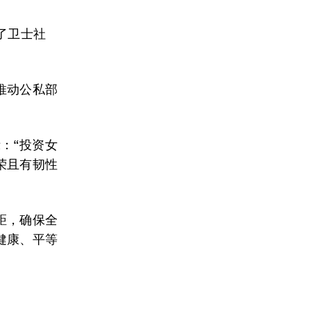
了卫士社
推动公私部
示：“投资女
荣且有韧性
距，确保全
健康、平等