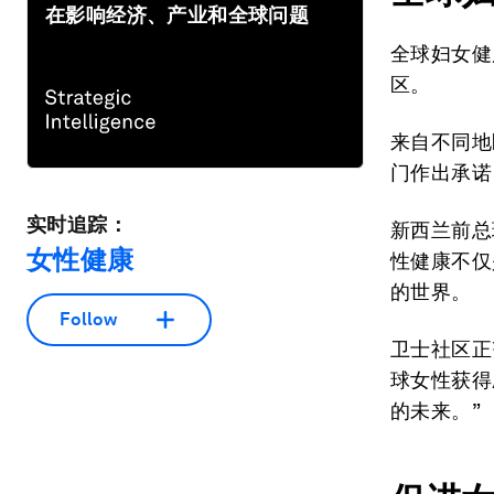
在影响经济、产业和全球问题
全球妇女健
区。
来自不同地
门作出承诺
实时追踪：
新西兰前总理
女性健康
性健康不仅
的世界。
Follow
卫士社区正
球女性获得
的未来。”