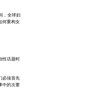
间，全球妇
如何重构女
动性话题时
们必须首先
事中的次要