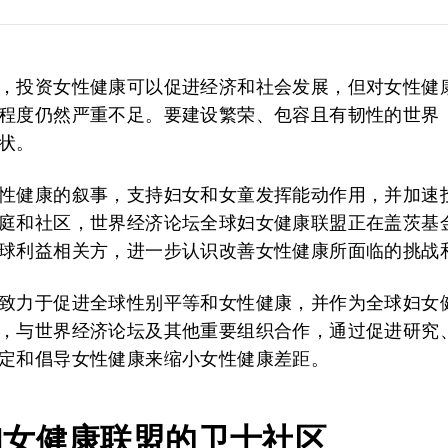
，投资女性健康可以促进经济和社会发展，但对女性健
程度仍然严重不足。要建设繁荣、包容且有韧性的世界
状。
性健康的叙事，支持妇女和女童发挥能动作用，并加速
庭和社区，世界经济论坛全球妇女健康联盟正在盖茨基
球利益相关方，进一步认识改善女性健康所面临的挑战
致力于促进全球性别平等和女性健康，并作为全球妇女
，与世界经济论坛及其他重要组织合作，通过促进研究
定和倡导女性健康来缩小女性健康差距。
妇女健康联盟的卫士社区