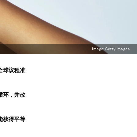
Image:
Getty Images
全球议程准
循环，并改
能获得平等