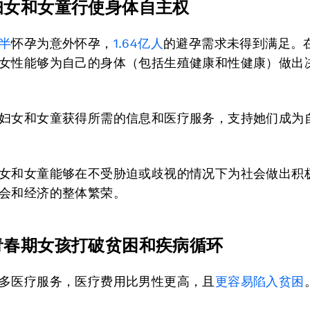
持妇女和女童行使身体自主权
半
怀孕为意外怀孕，
1.64
亿人
的避孕需求未得到满足。
女性能够为自己的身体（包括生殖健康和性健康）做出
妇女和女童获得所需的信息和医疗服务，支持她们成为
女和女童能够在不受胁迫或歧视的情况下为社会做出积
会和经济的整体繁荣。
持青春期女孩打破贫困和疾病循环
多医疗服务，医疗费用比男性更高，且
更容易陷入贫困