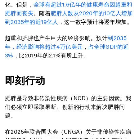
化。但是，
全球有超过
1.6
亿年的健康寿命因超重和
肥胖而丧失
。随着
肥胖人数从
2020
年的
10
亿人增加
到
2035
年的近
19
亿人
，这一数字预计将逐年增加。
超重和肥胖也产生巨大的经济影响。预计
到
2035
年，经济影响将超过
4
万亿美元
，
占全球
GDP
的近
3%
，比2019年的2.1%有所上升。
即刻行动
肥胖是导致非传染性疾病（NCD）的主要因素。我
们必须立即采取果断、创新的行动来解决肥胖问
题。
在2025年联合国大会（UNGA）关于非传染性疾病