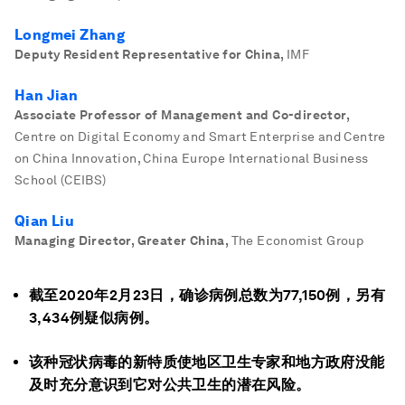
Longmei Zhang
Deputy Resident Representative for China
,
IMF
Han Jian
Associate Professor of Management and Co-director
,
Centre on Digital Economy and Smart Enterprise and Centre
on China Innovation, China Europe International Business
School (CEIBS)
Qian Liu
Managing Director, Greater China
,
The Economist Group
截至2020年2月23日，确诊病例总数为77,150例，另有
3,434例疑似病例。
该种冠状病毒的新特质使地区卫生专家和地方政府没能
及时充分意识到它对公共卫生的潜在风险。