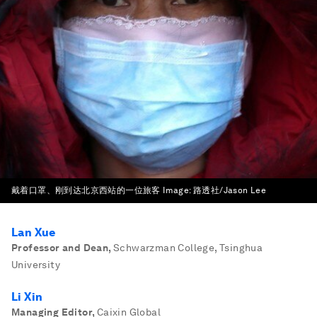
戴着口罩、刚到达北京西站的一位旅客
Image:
路透社/Jason Lee
Lan Xue
Professor and Dean
,
Schwarzman College, Tsinghua
University
Li Xin
Managing Editor
,
Caixin Global