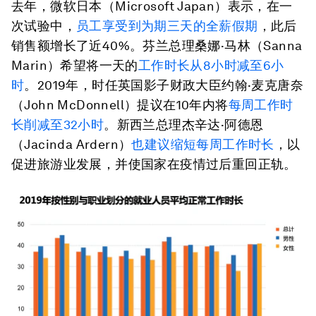
去年，微软日本（Microsoft Japan）表示，在一
次试验中，
员工享受到为期三天的全薪假期
，此后
销售额增长了近40%。芬兰总理桑娜·马林（Sanna
Marin）希望将一天的
工作时长从8小时减至6小
时
。2019年，时任英国影子财政大臣约翰·麦克唐奈
（John McDonnell）提议在10年内将
每周工作时
长削减至32小时
。新西兰总理杰辛达·阿德恩
（Jacinda Ardern）
也建议缩短每周工作时长
，以
促进旅游业发展，并使国家在疫情过后重回正轨。