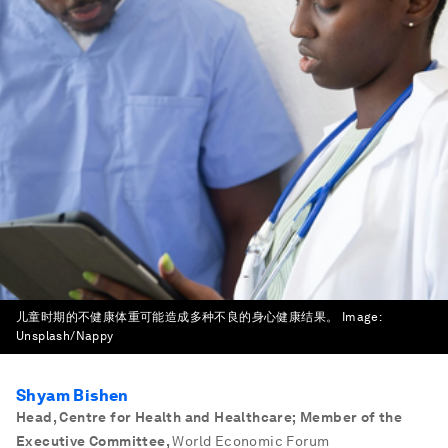
儿童时期的不健康体重可能造成多种不良的身心健康结果。
Image:
Unsplash/Nappy
Shyam Bishen
Head, Centre for Health and Healthcare; Member of the
Executive Committee
,
World Economic Forum