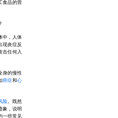
工食品的营
？
体中，人体
出现炎症反
攻击任何入
全身的慢性
如
癌症
和
心
风险
。既然
迹象，说明
的一些常见