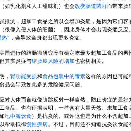
（如乳化剂和人工甜味剂）也会
改变肠道菌群
而带来肠
员推测，超加工食品之所以会增加炎症，是因为它们容
（很像入侵人体的细菌），因此身体才会出现炎症反应
餐热
”，会导致全身都出现更多炎症。
美国进行的结肠癌研究没有确定吃最多超加工食品的男
但其实炎症与
结肠癌风险的增加
也密切相关。
明，
肾功能受损
和
食品包装中的毒素
这样的原因也可能
食品会导致如此多的危险健康问题。
应对人体而言就像膝跳反射一样自然，防止炎症的最好
工食品。也有证据表明，一些含有大量天然、未加工食
如
地中海饮食
）是抗炎的。或许这也是为什么不含超加
以帮助抵御
慢性疾病
。不过，目前还不知道抗炎饮食能