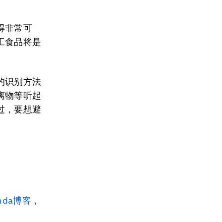
得非常可
工食品将是
的识别方法
离物等听起
过，要想避
nda博客
，