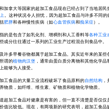
和加拿大等国家的超加工食品现在已经占到了当地居民
以上
。这种状况令人担忧，因为超加工食品与许多不同的
括
肥胖
和各种慢性疾病（如
心血管疾病
和
痴呆症
）。
指的是包含了如乳化剂、增稠剂和人工香料等
各种工业
些成分往往通过一系列的工业生产过程混合到食品中。
及许多早餐谷物都属于超加工食品。其实近年来的某些
所谓的
植物肉汉堡
，通常由蛋白质分离物和其他化学品
上能够为人接受。
加工食品的大量工业流程破坏了食品原料的
自然结构
，
养物质，如纤维、维生素、矿物质和植物化学物质。
道超加工食品对健康是有害的，但一直不清楚是否仅仅
价值比较低。现在，有两项新的研究表明，超加工食品