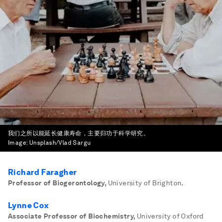
我们之所以能延长健康寿命，主要归功于科学研究。
Image:
Unsplash/Vlad Sargu
Richard Faragher
Professor of Biogerontology
,
University of Brighton.
Lynne Cox
Associate Professor of Biochemistry
,
University of Oxford