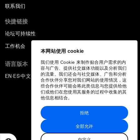
联系我们
快捷链接
论坛可持续性
工作机会
本网站使用 cookie
我们使用 Cookie 来制作贴合用户需求的内
语言版本
容与广告、提供社交媒体功能以及分析我们
的流量。我们还会与社交媒体、广告和分析
EN
ES
中文
日本語
▪
▪
▪
合作伙伴分享您对我们网站的使用情况，这
些合作伙伴可能会将此类信息与您提供给他
们或他们在您使用其服务的过程中收集的其
他信息相结合。
拒绝
隐私政策和服务条款
全部允许
站点地图
自定义