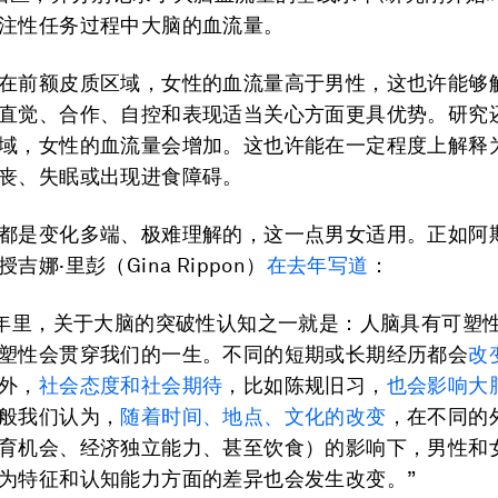
注性任务过程中大脑的血流量。
在前额皮质区域，女性的血流量高于男性，这也许能够
直觉、合作、自控和表现适当关心方面更具优势。研究
域，女性的血流量会增加。这也许能在一定程度上解释
丧、失眠或出现进食障碍。
都是变化多端、极难理解的，这一点男女适用。正如阿
吉娜·里彭（Gina Rippon）
在去年写道
：
0年里，关于大脑的突破性认知之一就是：人脑具有可塑
塑性会贯穿我们的一生。不同的短期或长期经历都会
改
外，
社会态度和社会期待
，比如陈规旧习，
也会影响大
般我们认为，
随着时间、地点、文化的改变
，在不同的
育机会、经济独立能力、甚至饮食）的影响下，男性和
为特征和认知能力方面的差异也会发生改变。”