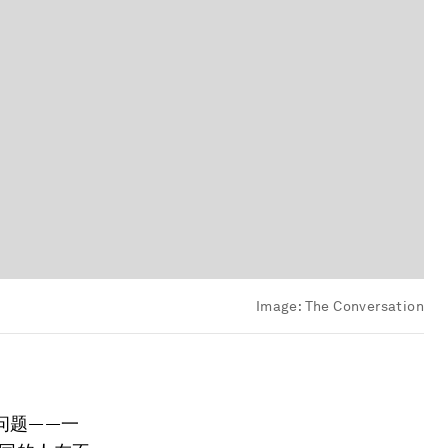
Image:
The Conversation
问题——一