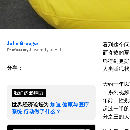
John Groeger
看到这个问
Professor
,
University of Hull
而炎热的夏
够得到更好
分享：
人类睡眠状
大约十年以
一系列视频
我们的影响力
年龄、性别
世界经济论坛为
加速 健康与医疗
超过一半的
系统 行动做了什么？
分之三的人