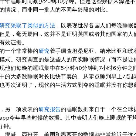
十年睡眠时间减少20到30分钟。但是这些数据来源是
的情况，而非同一批人的不同年龄段的对比。
研究采取了类似的方法
，以表现世界各国人们每晚睡眠
但是，毫无疑问，这并不是证明英国或者其他国家的人
有效证据。
的一个非常棒的
研究
着手调查坦桑尼亚、纳米比亚和玻
模式。研究调查的是这些人的真实睡眠情况（而不是让
现他们每晚的睡眠集中在5小时40分钟到7小时6分钟之
中的大多数睡眠时长比快节奏的、从零点睡到早上7点
也再次证明了，现代的生活方式剥夺的睡眠并没有你想
，另一项发表的
研究报告
的睡眠数据来自于一个在全球拥
app今年早些时候的数据。其中表明人们晚上睡眠的平
0分钟。
、挪威、西班牙、美国和墨西哥的数据都非常接近于这