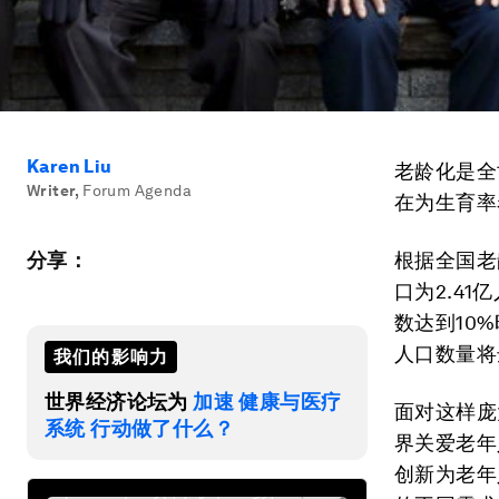
Karen Liu
老龄化是全
Writer
,
Forum Agenda
在为生育率
分享：
根据全国老
口为2.4
数达到10
人口数量将达
我们的影响力
世界经济论坛为
加速 健康与医疗
面对这样庞
系统 行动做了什么？
界关爱老年
创新为老年