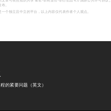
文章可依照知识共享 署名-非商业性-非衍生品 4.0 国际公共许可协议 
发布。
是一个独立且中立的平台，以上内容仅代表作者个人观点。
程
议程的紧要问题（英文）