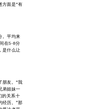
述方面是“有
分。平均来
在5-8分
，是什么让
了朋友。“我
兄弟姐妹一
们的关系十
的经历。”那