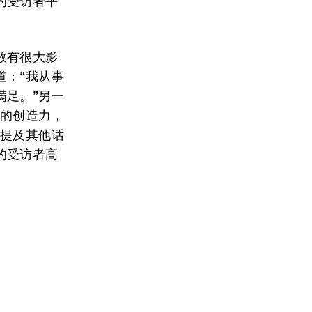
的受访者平
数有很大影
道：“我从事
满足。”另一
我的创造力，
否提及其他话
的受访者高