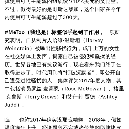
择使用可再生能源的组织设立10亿美元的奖励金。
不过，做得最好的是哥斯达黎加，这个国家在今年
内使用可再生能源超过了300天。
#MeToo（我也是）标签似乎起到了作用
，一项研
究表明。自从制片人哈维·温斯坦（Harvey
Weinstein）被曝出性骚扰行为，成千上万的女性
在社交媒体上发声，揭露自己被侵犯和骚扰的经
历。世界各地已有抗议游行，现在看来我们终于在
取得进步了。时代周刊将“打破沉默者”，即公开自
己遭受过性骚扰的人，集体评为2017年度人物，其
中包括演员罗丝·麦高恩（Rose McGowan）、格里
·克鲁斯（Terry Crews）和艾什莉·贾德（Ashley
Judd）。
瞧——也许2017年确实没那么糟糕。2018年，假如
温度疯狂上升、经济飘忽不定或者伦敦的脂肪块宣