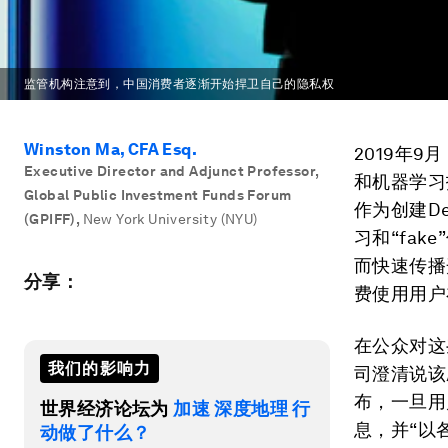
监管机构注意到，中国消费者逐渐开始捍卫自己的隐私权
Winston Ma, CFA Esq.
2019年9月
Executive Director and Adjunct Professor,
和机器学习
Global Public Investment Funds Forum
作为创建Dee
(GPIFF)
,
New York University (NYU)
习和“fa
而快速传播
分享：
费使用用户
在公众对这
我们的影响力
司澄清说该
布，一旦用
世界经济论坛为
加速 深度地理 行
息，并“以
动做了什么？