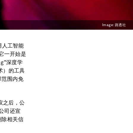
Image:
路透社
使用人工智能
 它一开始是
ng”深度学
术）的工具
球范围内免
议之后，公
公司还宣
删除相关信