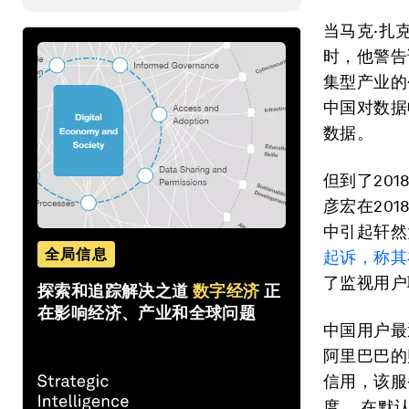
当马克·扎克
时，他警告
集型产业的
中国对数据
数据。
但到了20
彦宏在20
中引起轩然
全局信息
起诉，称其
了监视用户
探索和追踪解决之道
数字经济
正
在影响经济、产业和全球问题
中国用户最
阿里巴巴的财
信用，该服
度。 在默