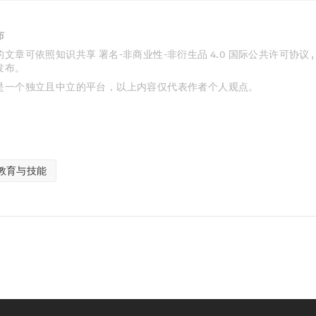
布
文章可依照知识共享 署名-非商业性-非衍生品 4.0 国际公共许可协议 
发布。
是一个独立且中立的平台，以上内容仅代表作者个人观点。
教育与技能