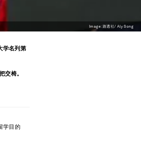
Image:
路透社/ Aly Song
大学名列第
头把交椅。
留学目的