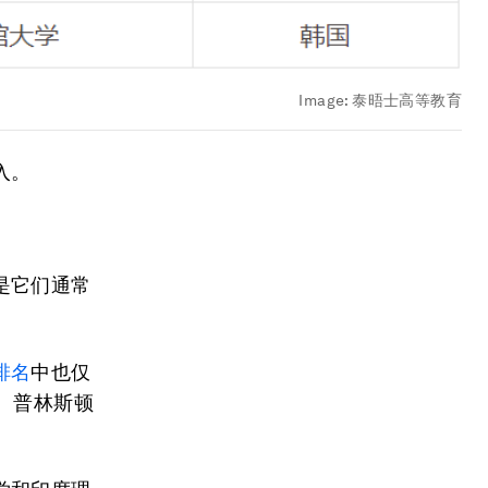
Image:
泰晤士高等教育
入。
。
是它们通常
排名
中也仅
、普林斯顿