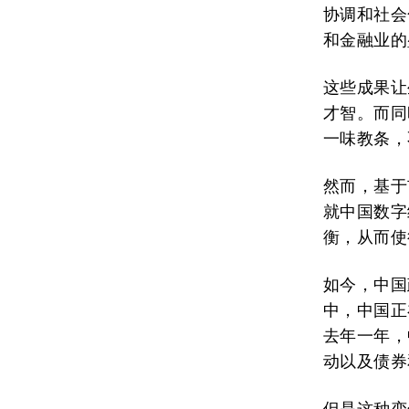
协调和社会
和金融业的
这些成果让
才智。而同
一味教条，
然而，基于
就中国数字
衡，从而使
如今，中国
中，中国正
去年一年，
动以及债券
但是这种变