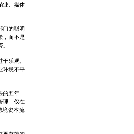
销业、媒体
部门的聪明
策，而不是
济。
过于乐观。
业环境不平
去的五年
管理。仅在
跨境资本流
立更有效的