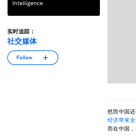
实时追踪：
社交媒体
Follow
然而中国还
经济带来全
而在中国，