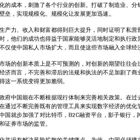
化的成本，刺激了各个行业的创新。打破了制造业、分
壁垒，实现规模化、规模化让发展更加迅速。
生产力、收入和财富都得到巨大提升，同时证明了私营
时，他们的成功也得益于国家能够灵活地制定和执行政
不仅使中国私人市场扩大，而且使这些市场融入全球经
市场的创新本质上是不可预测的，对创新的期望往往会
经济而言，不完善和滞后的法规和执法的不足加剧了商
得这一系统变得更加脆弱。
政府中国能在不断根据现行体制来完善相关政策。在过
在通过不断完善既有的管理工具来实现数字经济的优化
中国就步加强了对比特币，B2C融资平台，影子银行，
和证券市场的监管。
化并没有解决风险扩散的关键痛点。为此，中国必须建