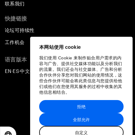
联系我们
快捷链接
论坛可持续性
工作机会
本网站使用 cookie
我们使用 Cookie 来制作贴合用户需求的内
语言版本
容与广告、提供社交媒体功能以及分析我们
的流量。我们还会与社交媒体、广告和分析
EN
ES
中文
日本語
▪
▪
▪
合作伙伴分享您对我们网站的使用情况，这
些合作伙伴可能会将此类信息与您提供给他
们或他们在您使用其服务的过程中收集的其
他信息相结合。
拒绝
隐私政策和服务条款
全部允许
站点地图
自定义
©
2026
世界经济论坛
EN
ES
中文
日本語