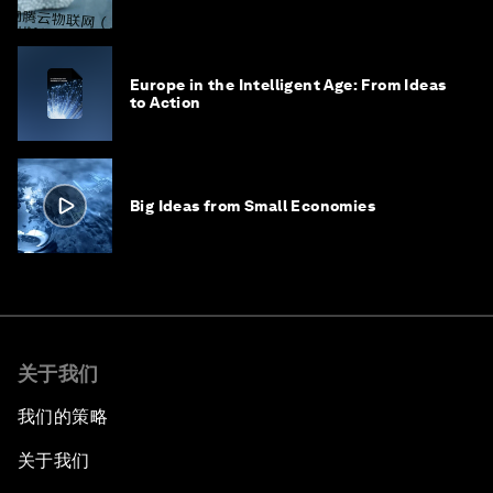
Europe in the Intelligent Age: From Ideas
to Action
Big Ideas from Small Economies
关于我们
我们的策略
关于我们