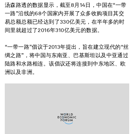
汤森路透的数据显示，截至8月14日，中国在“一带
一路”沿线的68个国家内开展了众多收购项目其交
易总额总额已经达到了330亿美元，在半年多的时
间里就超过了2016年310亿美元的数据。
“一带一路”倡议于2013年提出，旨在建立现代的“丝
绸之路”，将中国与东南亚、巴基斯坦以及中亚通过
陆路和水路相连。该倡议还将连接到中东地区、欧
洲以及非洲。