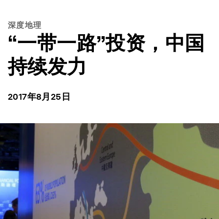
深度地理
“一带一路”投资，中国
持续发力
2017年8月25日