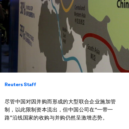
Reuters Staff
尽管中国对因并购而形成的大型联合企业施加管
制，以此限制资本流出，但中国公司在“一带一
路”沿线国家的收购与并购仍然呈激增态势。