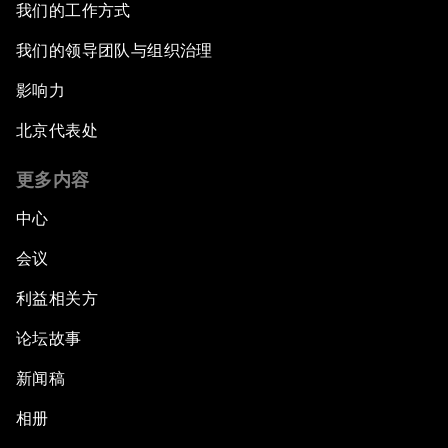
我们的工作方式
我们的领导团队与组织治理
影响力
北京代表处
更多内容
中心
会议
利益相关方
论坛故事
新闻稿
相册