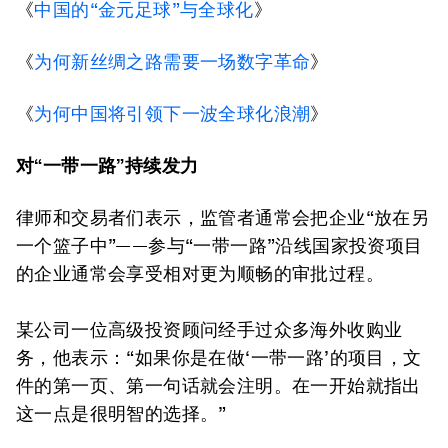
《
中国的“金元足球”与全球化
》
《
为何新丝绸之路需要一场数字革命
》
《
为何中国将引领下一波全球化浪潮
》
对“一带一路”持续发力
律师和交易者们表示，监管者通常会把企业“放在另
一个篮子中”——参与“一带一路”沿线国家投资项目
的企业通常会享受相对更为顺畅的审批过程。
某公司一位高级投资顾问经手过众多海外收购业
务，他表示：“如果你是在做‘一带一路’的项目，文
件的第一页、第一句话就会注明。在一开始就指出
这一点是很明智的选择。”