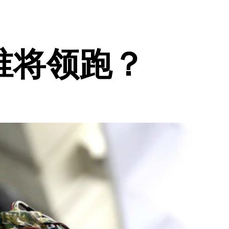
谁将领跑？