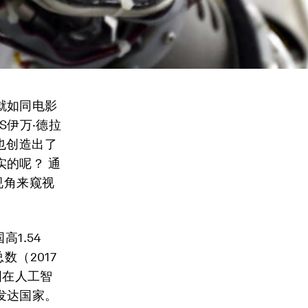
就如同电影
S伊万·德拉
也创造出了
的呢？ 通
视角来窥视
1.54
数（2017
国在人工智
发达国家。