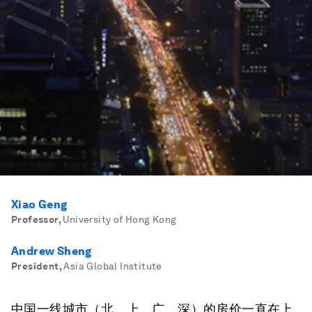
Xiao Geng
Professor
,
University of Hong Kong
Andrew Sheng
President
,
Asia Global Institute
中国一线城市（北、上、广、深）的房价一直在上