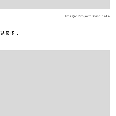
Image:
Project Syndicate
获益良多，