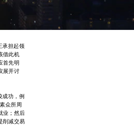
正承担起领
该借此机
应首先明
议展开讨
较成功，例
因素众所周
就业；然后
是削减交易