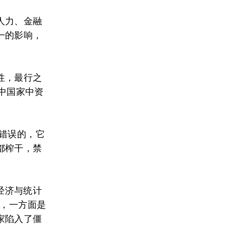
人力、金融
一的影响，
性，最行之
展中国家中资
错误的，它
都榨干，禁
h在《经济与统计
，一方面是
家陷入了僵