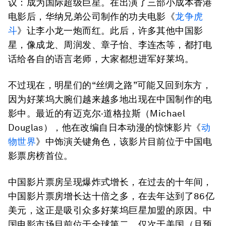
议：成为国际超级巨星。在出演了三部小成本香港
电影后，华纳兄弟公司制作的功夫电影《
龙争虎
斗
》让李小龙一炮而红。此后，许多其他中国影
星，像成龙、周润发、章子怡、李连杰等，都打电
话给各自的语言老师，大家都想进军好莱坞。
不过现在，明星们的“丝绸之路”可能又回到东方，
因为好莱坞大腕们越来越多地出现在中国制作的电
影中。最近的有迈克尔·道格拉斯（Michael
Douglas），他在改编自日本动漫的惊悚影片《
动
物世界
》中饰演关键角色，该影片目前位于中国电
影票房榜首位。
中国影片票房呈现爆炸式增长，在过去的十年间，
中国影片票房增长达十倍之多，在去年达到了86亿
美元，这正是吸引众多好莱坞巨星加盟的原因。中
国电影市场目前位于全球第二，仅次于美国（且预