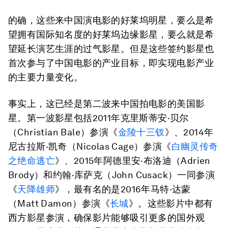
的确，这些来中国演电影的好莱坞明星，要么是希
望拥有国际知名度的好莱坞边缘影星，要么就是希
望延长演艺生涯的过气影星。但是这些签约影星也
首次参与了中国电影的产业目标，即实现电影产业
的主要力量变化。
事实上，这已经是第二波来中国拍电影的美国影
星。第一波影星包括2011年克里斯蒂安·贝尔
（Christian Bale）参演《
金陵十三钗
》、2014年
尼古拉斯·凯奇（Nicolas Cage）参演《
白幽灵传奇
之绝命逃亡
》、2015年阿德里安·布洛迪（Adrien
Brody）和约翰·库萨克（John Cusack）一同参演
《
天降雄师
》，最有名的是2016年马特·达蒙
（Matt Damon）参演《
长城
》。这些影片中都有
西方影星参演，确保影片能够吸引更多的国外观