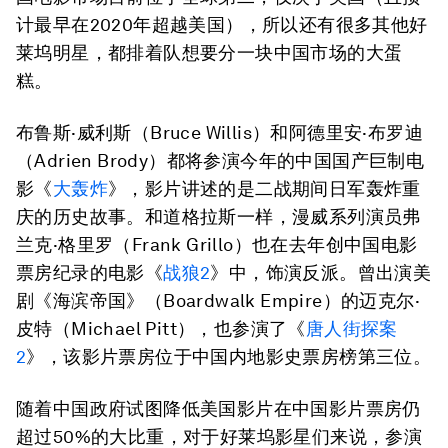
计最早在2020年超越美国），所以还有很多其他好
莱坞明星，都排着队想要分一块中国市场的大蛋
糕。
布鲁斯·威利斯（Bruce Willis）和阿德里安·布罗迪
（Adrien Brody）都将参演今年的中国国产巨制电
影《
大轰炸
》，影片讲述的是二战期间日军轰炸重
庆的历史故事。和道格拉斯一样，漫威系列演员弗
兰克·格里罗（Frank Grillo）也在去年创中国电影
票房纪录的电影《
战狼2
》中，饰演反派。曾出演美
剧《海滨帝国》（Boardwalk Empire）的迈克尔·
皮特（Michael Pitt），也参演了《
唐人街探案
2
》，该影片票房位于中国内地影史票房榜第三位。
随着中国政府试图降低美国影片在中国影片票房仍
超过50%的大比重，对于好莱坞影星们来说，参演