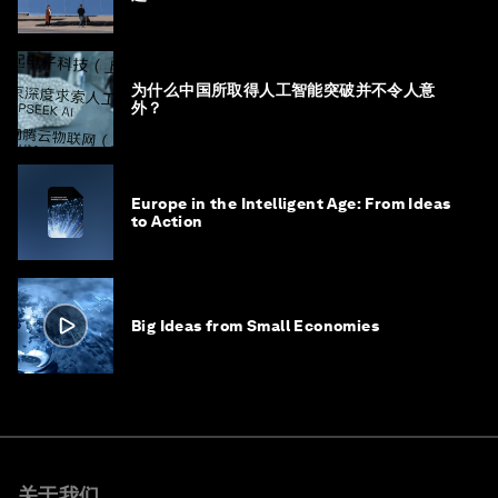
为什么中国所取得人工智能突破并不令人意
外？
Europe in the Intelligent Age: From Ideas
to Action
Big Ideas from Small Economies
关于我们