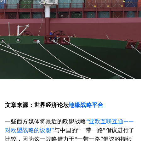
文章来源：世界经济论坛
地缘战略平台
一些西方媒体将最近的欧盟战略
“亚欧互联互通——
对欧盟战略的设想”
与中国的“一带一路”倡议进行了
比较，因为这一战略借力于“一带一路”倡议的持续