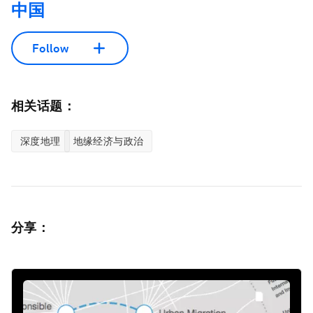
中国
Follow
相关话题：
深度地理
地缘经济与政治
分享：