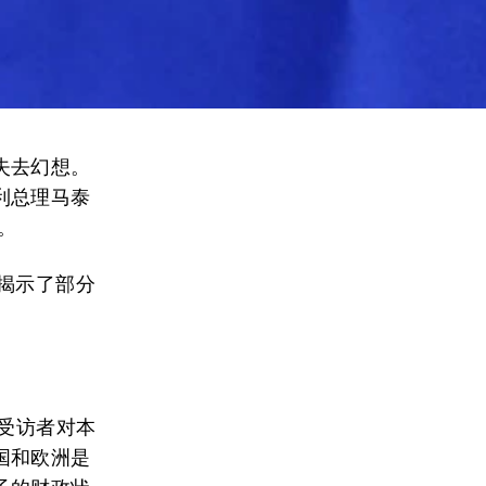
失去幻想。
利总理马泰
。
揭示了部分
国受访者对本
国和欧洲是