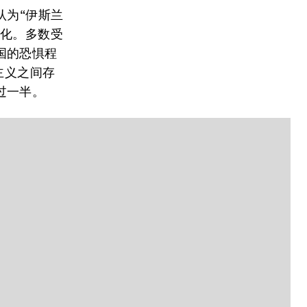
认为“伊斯兰
变化。多数受
国的恐惧程
主义之间存
过一半。