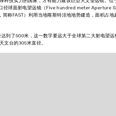
厚科技实力的国家，才有能力建设巨型天文望远镜。位
球面射电望远镜（Five hundred meter Aperture Sp
ope，简称FAST）利用当地喀斯特洼地地势建造，面积占地
直径达到了500米，这一数字要远大于全球第二大射电望
天文台的305米直径。