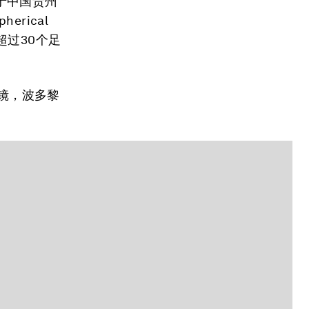
于中国贵州
herical
超过30个足
远镜，波多黎