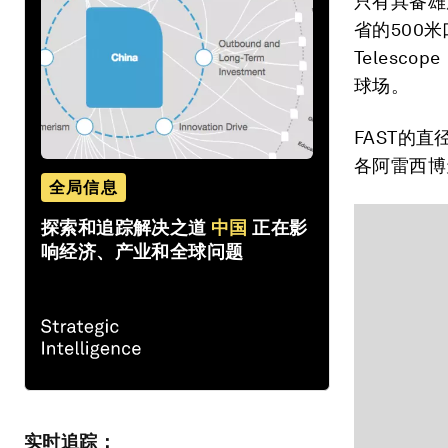
只有具备雄
省的500米口径
Telesc
球场。
FAST的
各阿雷西博
全局信息
探索和追踪解决之道
中国
正在影
响经济、产业和全球问题
实时追踪：