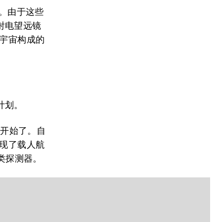
波。由于这些
射电望远镜
于宇宙构成的
计划。
经开始了。自
实现了载人航
人类探测器。