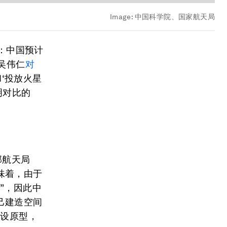
Image:
中国科学院、国家航天局
始：中国预计
吴伟仁
对
和‘投放火星
明对比的
邦航天局
味着，由于
”，因此中
己建造空间
建设原型，