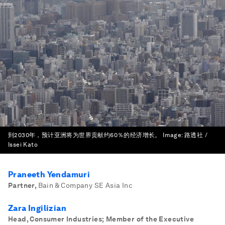
到2030年，预计亚洲将为世界贡献约60％的经济增长。
Image:
路透社 /
Issei Kato
Praneeth Yendamuri
Partner
,
Bain & Company SE Asia Inc
Zara Ingilizian
Head, Consumer Industries; Member of the Executive