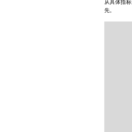
从具体指标
先。