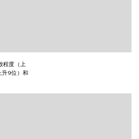
放程度（上
上升9位）和