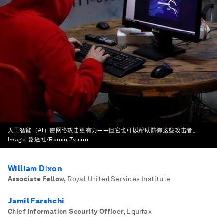
人工智能（AI）使网络攻击更有力——但它也可以帮助防御这些攻击者。
Image:
路透社/Ronen Zvulun
William Dixon
Associate Fellow
,
Royal United Services Institute
Jamil Farshchi
Chief Information Security Officer
,
Equifax