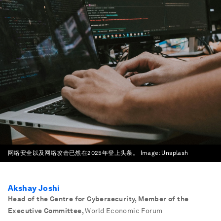
网络安全以及网络攻击已然在2025年登上头条。
Image:
Unsplash
Akshay Joshi
Head of the Centre for Cybersecurity, Member of the
Executive Committee
,
World Economic Forum