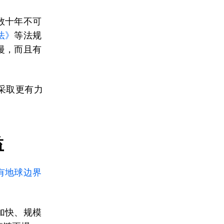
数十年不可
法》
等法规
慢，而且有
采取更有力
益
有地球边界
加快、规模