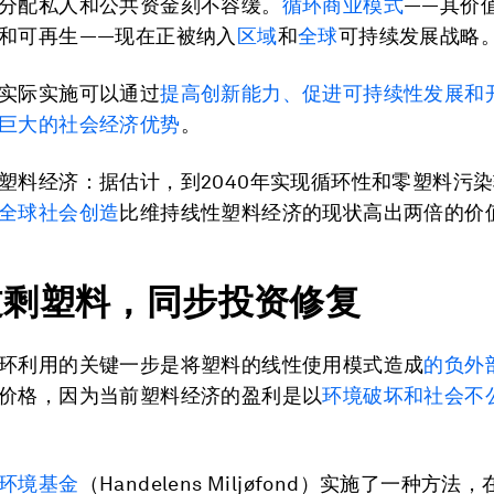
分配私人和公共资金刻不容缓。
循环商业模式
——其价
和可再生——现在正被纳入
区域
和
全球
可持续发展战略
实际实施可以通过
提高创新能力、促进可持续性发展和
巨大的
社会经济优势
。
塑料经济：据估计，到2040年实现循环性和零塑料污
全球社会创造
比维持线性塑料经济的现状高出两倍的价
过剩塑料，同步投资修复
环利用的关键一步是将塑料的线性使用模式造成
的负外
价格，因为当前塑料经济的盈利是以
环境破坏和社会不
环境基金
（Handelens Miljøfond）实施了一种方