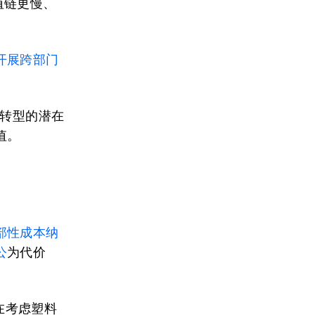
值链更慢、
。
开展跨部门
染转型的潜在
值。
部性成本纳
公
为代价
法，在考虑塑料