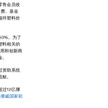
零售会员收
员费。基金
循环塑料价
50%。为了
塑料相关的
利用和创新商
金。
过资助系统
贡献。
过12亿挪
年
挪威国家初