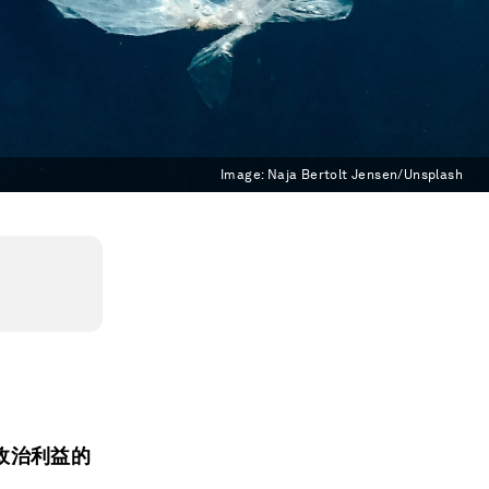
Image:
Naja Bertolt Jensen/Unsplash
政治利益的