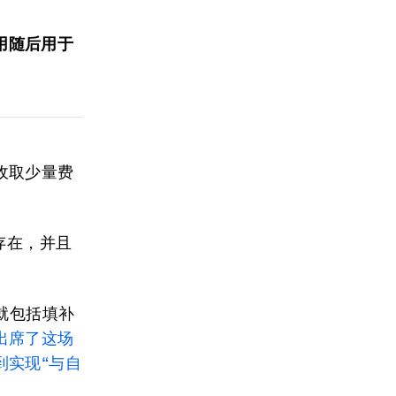
用随后用于
收取少量费
存在，并且
就包括填补
出席了这场
到实现“
与自