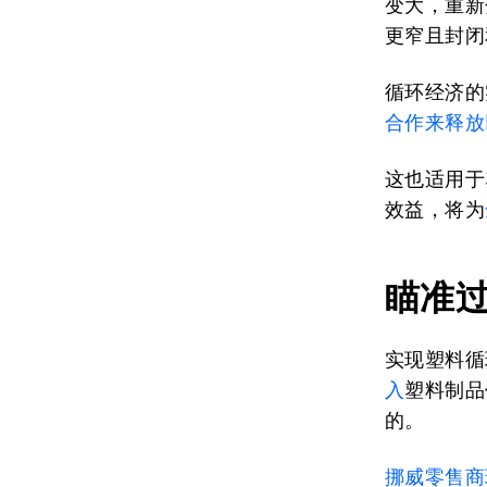
变大，重新
更窄且封闭
循环经济的
合作来释放
这也适用于
效益，将为
瞄准
实现塑料循
入
塑料制品
的。
挪威零售商