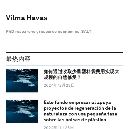
Vilma Havas
PhD researcher, resource economics, SALT
最热内容
如何通过收取少量塑料袋费用实现大
规模的自然修复？
2024年12月23日
Este fondo empresarial apoya
proyectos de regeneración de la
naturaleza con una pequeña tasa
sobre las bolsas de plástico
2024年11月26日