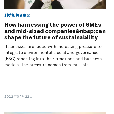
利益相关者主义
How harnessing the power of SMEs
and mid-sized companies&nbsp;can
shape the future of sustainability
Businesses are faced with increasing pressure to
integrate environmental, social and governance
(ESG) reporting into their practices and business
models. The pressure comes from multiple ...
2022年04月22日