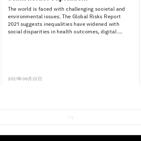
The world is faced with challenging societal and
environmental issues. The Global Risks Report
2021 suggests inequalities have widened with
social disparities in health outcomes, digital ...
2021年06月22日
1/2