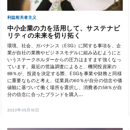
利益相关者主义
中小企業の力を活用して、サステナビ
リティの未来を切り拓く
環境、社会、ガバナンス（ESG）に関する事項を、企
業が自社の業務やビジネスモデルに組み込むようにと
いうステークホルダーからの圧力はますます強くなっ
ています。最近の世論調査によると、機関投資家の
88％が、投資を決定する際、ESGを事業や財務と同様
に重要なものと考え、従業員の60％が自分の信念や価
値観に基づいて働く場所を選択し、消費者の58％が自
分の信念に合ったブランドを購入...
2022年05月10日