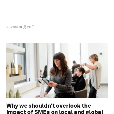
2023年06月26日
Why we shouldn’t overlook the
impact of SMEs on local and global