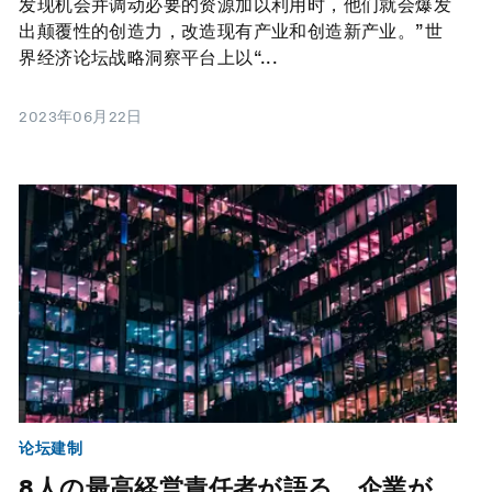
发现机会并调动必要的资源加以利用时，他们就会爆发
出颠覆性的创造力，改造现有产业和创造新产业。”世
界经济论坛战略洞察平台上以“...
2023年06月22日
论坛建制
8人の最高経営責任者が語る、企業が