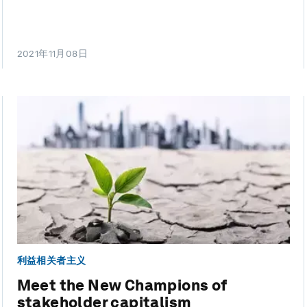
2021年11月08日
利益相关者主义
Meet the New Champions of
stakeholder capitalism