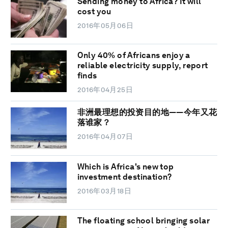
Sending money to Africa? It will
cost you
2016年05月06日
Only 40% of Africans enjoy a
reliable electricity supply, report
finds
2016年04月25日
非洲最理想的投资目的地——今年又花
落谁家？
2016年04月07日
Which is Africa's new top
investment destination?
2016年03月18日
The floating school bringing solar