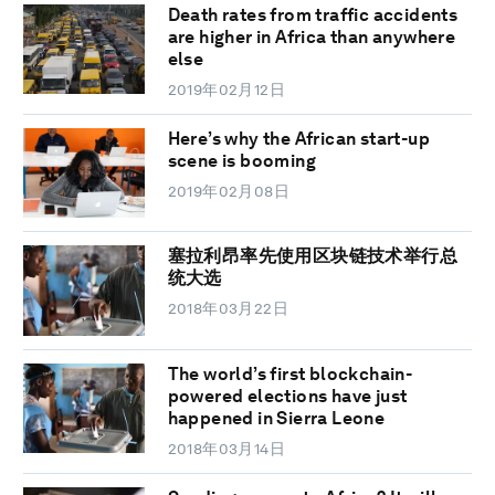
Death rates from traffic accidents
are higher in Africa than anywhere
else
2019年02月12日
Here’s why the African start-up
scene is booming
2019年02月08日
塞拉利昂率先使用区块链技术举行总
统大选
2018年03月22日
The world’s first blockchain-
powered elections have just
happened in Sierra Leone
2018年03月14日