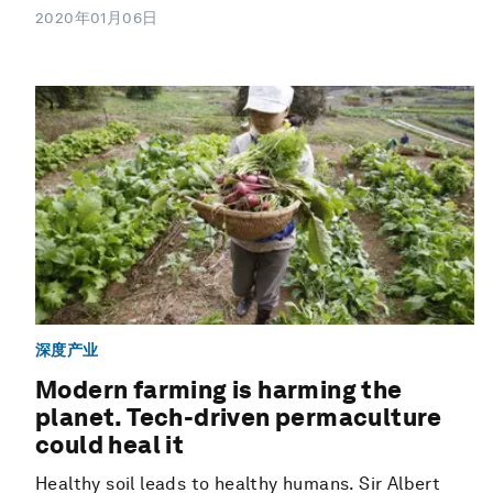
2020年01月06日
深度产业
Modern farming is harming the
planet. Tech-driven permaculture
could heal it
Healthy soil leads to healthy humans. Sir Albert