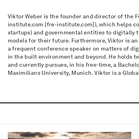
Viktor Weber is the founder and director of the F
institute.com [fre-institute.com]), which helps c
startups) and governmental entities to digitally
models for their future. Furthermore, Viktor is a
a frequent conference speaker on matters of digi
in the built environment and beyond. He holds t
and currently pursues, in his free-time, a Bache
Maximilians University, Munich. Viktor is a Glob