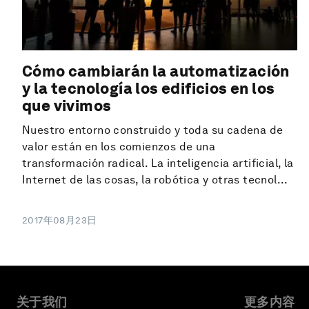
Cómo cambiarán la automatización
y la tecnología los edificios en los
que vivimos
Nuestro entorno construido y toda su cadena de
valor están en los comienzos de una
transformación radical. La inteligencia artificial, la
Internet de las cosas, la robótica y otras tecnol...
2017年08月23日
关于我们
更多内容