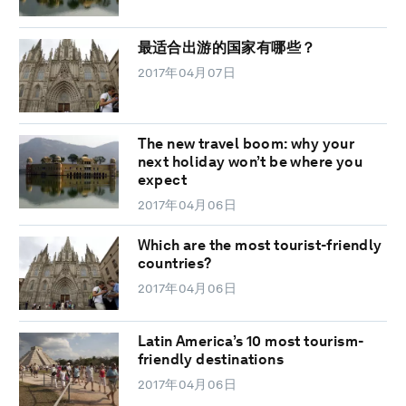
最适合出游的国家有哪些？
2017年04月07日
The new travel boom: why your
next holiday won’t be where you
expect
2017年04月06日
Which are the most tourist-friendly
countries?
2017年04月06日
Latin America’s 10 most tourism-
friendly destinations
2017年04月06日