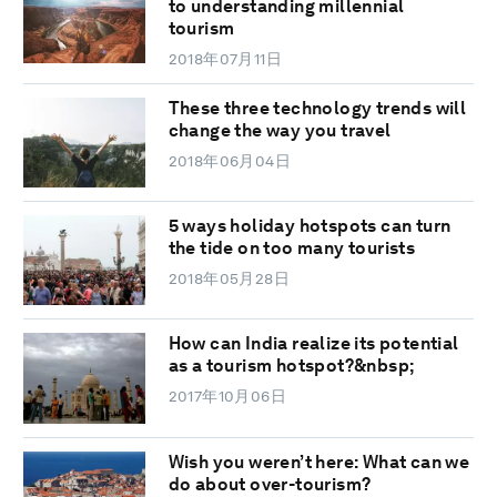
to understanding millennial
tourism
2018年07月11日
These three technology trends will
change the way you travel
2018年06月04日
5 ways holiday hotspots can turn
the tide on too many tourists
2018年05月28日
How can India realize its potential
as a tourism hotspot?&nbsp;
2017年10月06日
Wish you weren’t here: What can we
do about over-tourism?