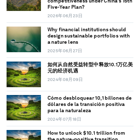
competitiveness under China's 15th
Five-Year Plan?
2026年06月23日
Why financial institutions should
design sustainable portfolios with
a nature lens
2025年06月27日
如何从自然受益转型中释放10.1万亿美
元的经济机遇
2024年08月09日
Cómo desbloquear 10,1 billones de
dólares de la transición positiva
para la naturaleza
2024年07月18日
How to unlock $10.1 trillion from
the nature-positive transition