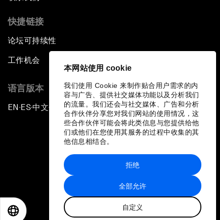
快捷链接
论坛可持续性
工作机会
本网站使用 cookie
我们使用 Cookie 来制作贴合用户需求的内
语言版本
容与广告、提供社交媒体功能以及分析我们
的流量。我们还会与社交媒体、广告和分析
EN
ES
中文
日本語
▪
▪
▪
合作伙伴分享您对我们网站的使用情况，这
些合作伙伴可能会将此类信息与您提供给他
们或他们在您使用其服务的过程中收集的其
他信息相结合。
拒绝
隐私政策和服务条款
全部允许
站点地图
自定义
©
2026
世界经济论坛
EN
ES
中文
日本語